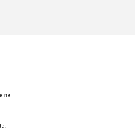
eine
do.