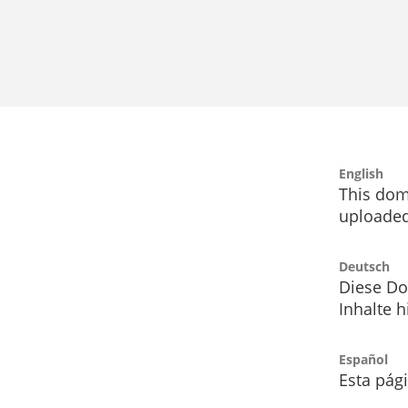
English
This dom
uploaded
Deutsch
Diese Do
Inhalte h
Español
Esta pág